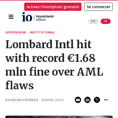
Activez l’inscription gratuite
Se connecter
Accueil
EN
FR
Rechercher
SUPERVISION
·
INSTITUTIONAL
Lombard Intl hit
with record €1.68
mln fine over AML
flaws
RAYMOND FRENKEN
·
8 AVRIL 2024