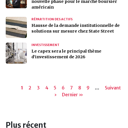
nouvelle phase pour le marché boursier
américain
RÉPARTITION DES ACTIFS
Hausse de la demande institutionnelle de
solutions sur mesure chez State Street
INVESTISSEMENT
Le capex sera le principal thème
d’investissement de 2026
Pagination
Page
1
Page
2
Page
3
Page
4
Page
5
Page
6
Page
7
Page
8
Page
9
…
Page
Suivant
actuelle
›
Dernière
Dernier »
suivante
page
Plus récent