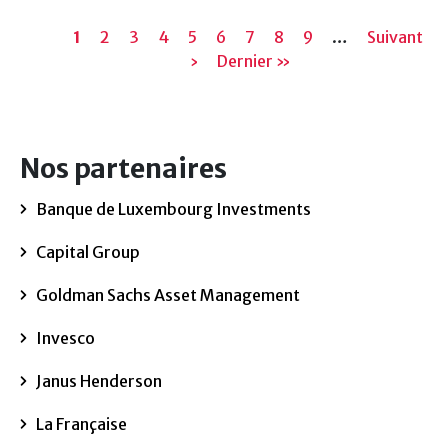
Pagination
Page
1
Page
2
Page
3
Page
4
Page
5
Page
6
Page
7
Page
8
Page
9
…
Page
Suivant
actuelle
›
Dernière
Dernier »
suivante
page
Nos partenaires
Banque de Luxembourg Investments
Capital Group
Goldman Sachs Asset Management
Invesco
Janus Henderson
La Française