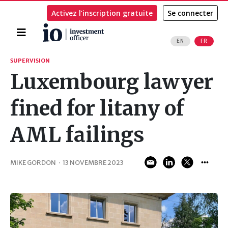
Activez l’inscription gratuite
Se connecter
Accueil
EN
FR
Rechercher
SUPERVISION
Luxembourg lawyer
fined for litany of
AML failings
MIKE GORDON
·
13 NOVEMBRE 2023