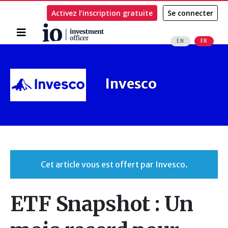
Activez l’inscription gratuite
Se connecter
Accueil
EN
FR
Rechercher
Invesco
Cet article vous est offert par Invesco.
ETF Snapshot : Un