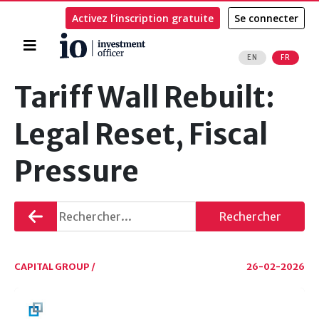
Activez l’inscription gratuite
Se connecter
Accueil
EN
FR
Rechercher
Tariff Wall Rebuilt:
Legal Reset, Fiscal
Pressure
Retourner
Rechercher
CAPITAL GROUP /
26-02-2026