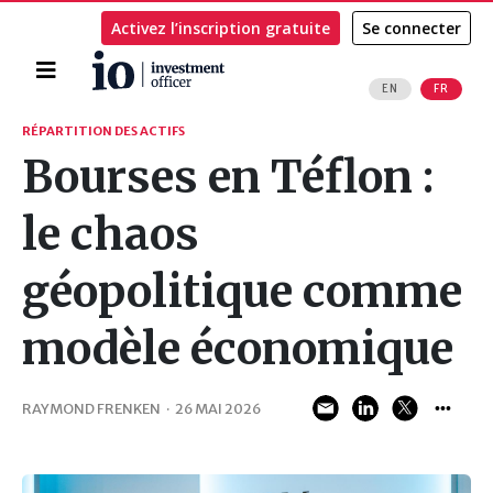
Activez l’inscription gratuite
Se connecter
Accueil
EN
FR
Rechercher
RÉPARTITION DES ACTIFS
Bourses en Téflon :
le chaos
géopolitique comme
modèle économique
RAYMOND FRENKEN
·
26 MAI 2026