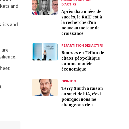
D’ACTIFS
rkets and
Après dix années de
succès, le RAIF est à
la recherche d’un
stics and
nouveau moteur de
croissance
RÉPARTITION DES ACTIFS
 are
Bourses en Téflon : le
silience.
chaos géopolitique
comme modèle
sheet
économique
OPINION
t
Terry Smith a raison
au sujet de l’IA, c’est
pourquoi nous ne
changeons rien