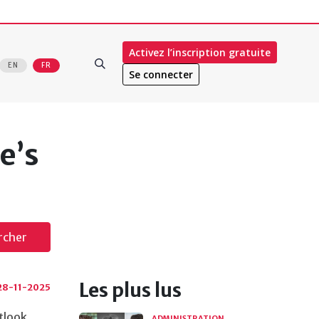
Activez l’inscription gratuite
EN
FR
Se connecter
e’s
rcher
Les plus lus
28-11-2025
utlook
ADMINISTRATION