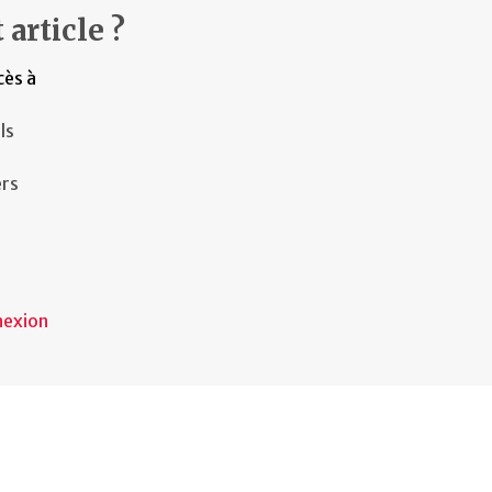
 article ?
cès à
ls
ers
nexion