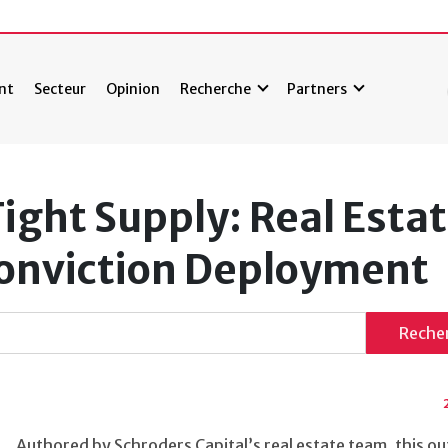
nt
Secteur
Opinion
Recherche
Partners
ight Supply: Real Estat
onviction Deployment
Reche
Authored by Schroders Capital’s real estate team, this o