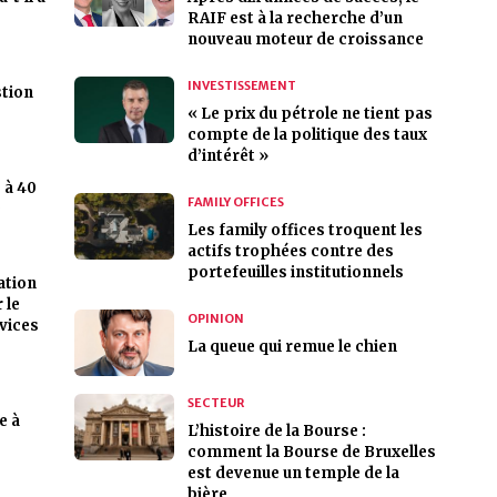
RAIF est à la recherche d’un
nouveau moteur de croissance
INVESTISSEMENT
stion
« Le prix du pétrole ne tient pas
compte de la politique des taux
d’intérêt »
 à 40
FAMILY OFFICES
é
Les family offices troquent les
actifs trophées contre des
portefeuilles institutionnels
ation
 le
OPINION
rvices
La queue qui remue le chien
SECTEUR
e à
L’histoire de la Bourse :
comment la Bourse de Bruxelles
est devenue un temple de la
bière