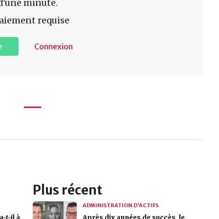
d'une minute.
aiement requise
e
Connexion
Plus récent
ADMINISTRATION D’ACTIFS
t-il à
Après dix années de succès, le