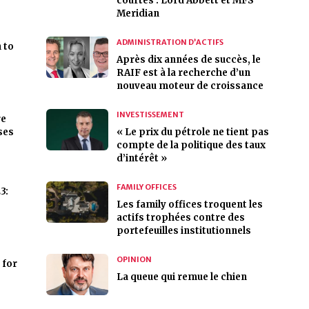
courtes : Lord Abbett et MFS
Meridian
ADMINISTRATION D’ACTIFS
 to
Après dix années de succès, le
RAIF est à la recherche d’un
nouveau moteur de croissance
INVESTISSEMENT
re
ses
« Le prix du pétrole ne tient pas
compte de la politique des taux
d’intérêt »
FAMILY OFFICES
3:
Les family offices troquent les
actifs trophées contre des
portefeuilles institutionnels
OPINION
 for
La queue qui remue le chien