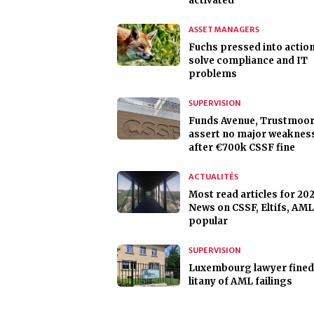
activated
ASSET MANAGERS
Fuchs pressed into action
solve compliance and IT
problems
SUPERVISION
Funds Avenue, Trustmoo
assert no major weaknes
after €700k CSSF fine
ACTUALITÉS
Most read articles for 202
News on CSSF, Eltifs, AML
popular
SUPERVISION
Luxembourg lawyer fined
litany of AML failings