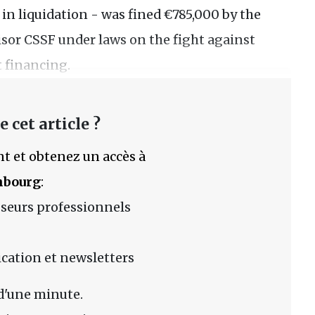
 in liquidation - was fined €785,000 by the
isor CSSF under laws on the fight against
 financing.
 cet article ?
t et obtenez un accès à
mbourg
:
sseurs professionnels
lication et newsletters
d'une minute.