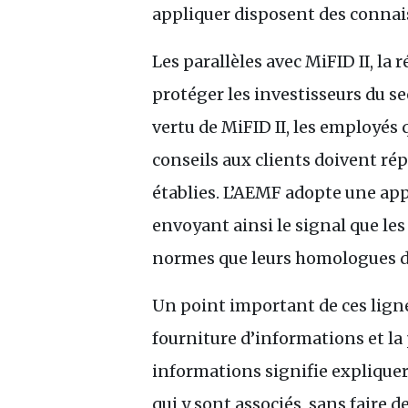
appliquer disposent des connais
Les parallèles avec MiFID
II
, la
protéger les investisseurs du se
vertu de MiFID
II
, les employés 
conseils aux clients doivent r
établies. L’
AEMF
adopte une appr
envoyant ainsi le signal que le
normes que leurs homologues d
Un point important de ces lignes
fourniture d’informations et la 
informations signifie expliquer
qui y sont associés, sans faire 