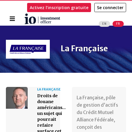
Activez l’inscription gratuite
Se connecter
Accueil
EN
FR
Rechercher
La Française
LA FRANÇAISE
Droits de
La Française, pôle
douane
de gestion d’actifs
américains…
du Crédit Mutuel
un sujet qui
pourrait
Alliance Fédérale,
refaire
conçoit des
surface cet