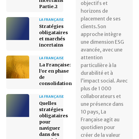
incertains
objectifs et
Partie.2
horizons de
placement de ses
LA FRANÇAISE
clients.Son
Stratégies
obligataires
approche intègre
et marchés
une dimension ESG
incertains
avancée, avec une
attention
LA FRANÇAISE
La Française:
particulière à la
l’or en phase
durabilité et à
de
l’impact social. Avec
consolidation
plus de 1 000
collaborateurs et
LA FRANÇAISE
Quelles
une présence dans
stratégies
10 pays, La
obligataires
Française agit au
pour
quotidien pour
naviguer
dans des
créer de la valeur