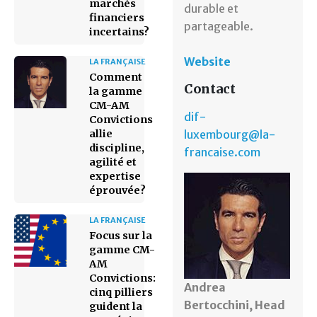
marchés
durable et
financiers
partageable.
incertains?
Website
LA FRANÇAISE
Comment
Contact
la gamme
CM-AM
dif-
Convictions
allie
luxembourg@la-
discipline,
francaise.com
agilité et
expertise
éprouvée?
LA FRANÇAISE
Focus sur la
gamme CM-
AM
Convictions:
Andrea
cinq pilliers
Bertocchini, Head
guident la