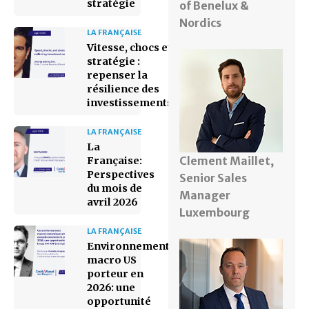
stratégie
of Benelux &
Nordics
LA FRANÇAISE
Vitesse, chocs et
stratégie :
repenser la
résilience des
investissements
LA FRANÇAISE
La
Clement Maillet,
Française:
Perspectives
Senior Sales
du mois de
Manager
avril 2026
Luxembourg
LA FRANÇAISE
Environnement
macro US
porteur en
2026: une
opportunité