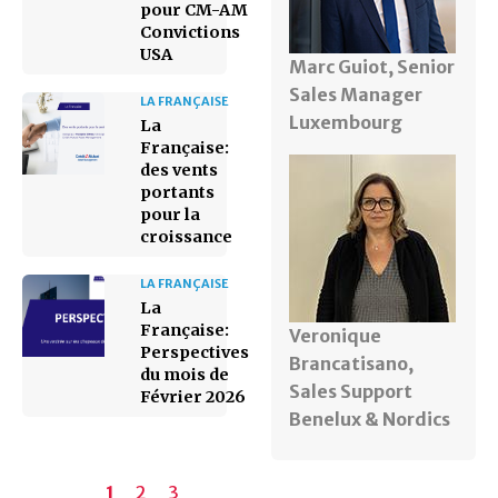
pour CM-AM
Convictions
USA
Marc Guiot, Senior
Sales Manager
LA FRANÇAISE
Luxembourg
La
Française:
des vents
portants
pour la
croissance
LA FRANÇAISE
La
Française:
Veronique
Perspectives
Brancatisano,
du mois de
Sales Support
Février 2026
Benelux & Nordics
Pagination
Page
1
Page
2
Page
3
Page