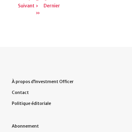
Suivant ›
actuelle
Dernière
Dernier
suivante
»
page
À propos d’Investment Officer
Contact
Politique éditoriale
Abonnement