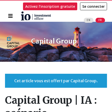
Activez l’inscription gratuite
Se connecter
Accueil
EN
FR
Rechercher
Capital Group
Cet article vous est offert par Capital Group.
Capital Group | IA :