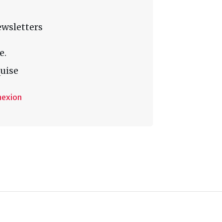
ewsletters
e.
uise
nexion