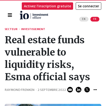
Activez l’inscription gratuite
Se connecter
Accueil
EN
FR
Rechercher
SECTEUR
·
INVESTISSEMENT
Real estate funds
vulnerable to
liquidity risks,
Esma official says
RAYMOND FRENKEN
·
2 SEPTEMBRE 2022