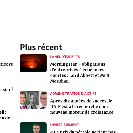
Plus récent
PANEL D'EXPERTS
 encore
Morningstar – obligations
d’entreprises à échéances
courtes : Lord Abbett et MFS
Meridian
ssier !
ADMINISTRATION D’ACTIFS
Après dix années de succès, le
RAIF est à la recherche d’un
l :
nouveau moteur de croissance
on de
INVESTISSEMENT
« Le prix du pétrole ne tient pas