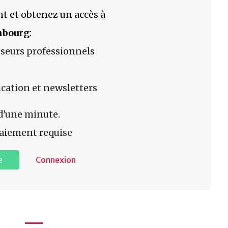
t et obtenez un accès à
mbourg
:
sseurs professionnels
lication et newsletters
d'une minute.
aiement requise
e
Connexion