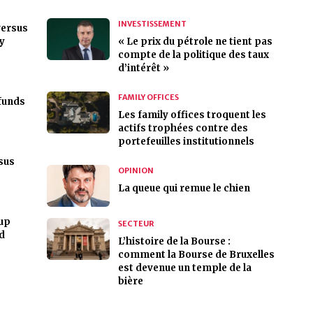
INVESTISSEMENT
versus
gy
« Le prix du pétrole ne tient pas
compte de la politique des taux
d’intérêt »
FAMILY OFFICES
 funds
Les family offices troquent les
actifs trophées contre des
portefeuilles institutionnels
sus
OPINION
La queue qui remue le chien
oup
SECTEUR
d
L’histoire de la Bourse :
comment la Bourse de Bruxelles
est devenue un temple de la
bière