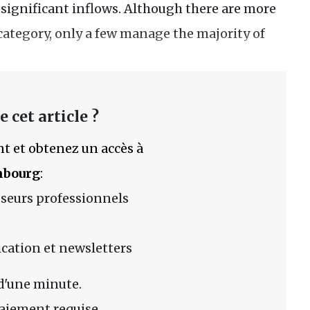
ignificant inflows. Although there are more
 category, only a few manage the majority of
 cet article ?
t et obtenez un accès à
mbourg
:
sseurs professionnels
lication et newsletters
d'une minute.
aiement requise