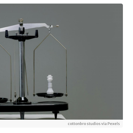
cottonbro studios via Pexels