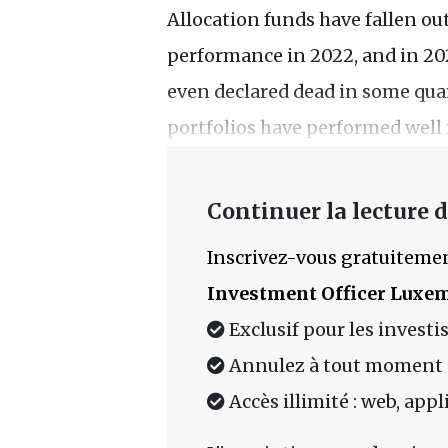
Allocation funds have fallen ou
performance in 2022, and in 202
even declared dead in some quar
portfolios have performed well 
Continuer la lecture de
Inscrivez-vous gratuitemen
Investment Officer Luxe
Exclusif pour les investi
Annulez à tout moment
Accès illimité : web, app