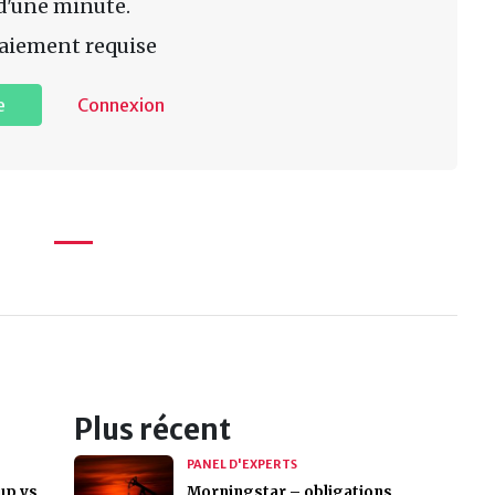
d'une minute.
aiement requise
e
Connexion
Plus récent
PANEL D'EXPERTS
up vs
Morningstar – obligations