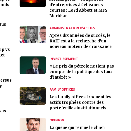
bonds
d’entreprises à échéances
courtes : Lord Abbett et MFS
Meridian
sus
ADMINISTRATION D’ACTIFS
Après dix années de succès, le
RAIF est à la recherche d’un
nouveau moteur de croissance
up vs
ket
INVESTISSEMENT
« Le prix du pétrole ne tient pas
compte de la politique des taux
d’intérêt »
versus
gy
FAMILY OFFICES
Les family offices troquent les
actifs trophées contre des
portefeuilles institutionnels
sus
OPINION
La queue qui remue le chien