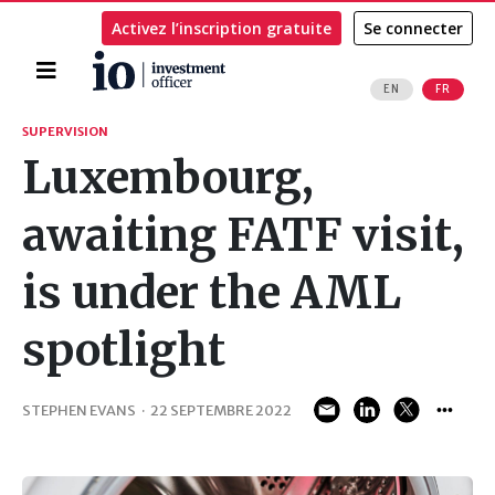
Activez l’inscription gratuite
Se connecter
Accueil
EN
FR
Rechercher
SUPERVISION
Luxembourg,
awaiting FATF visit,
is under the AML
spotlight
STEPHEN EVANS
·
22 SEPTEMBRE 2022