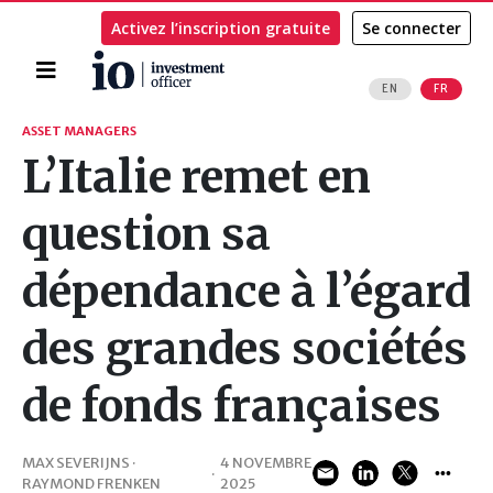
Activez l’inscription gratuite
Se connecter
Accueil
EN
FR
Rechercher
ASSET MANAGERS
L’Italie remet en
question sa
dépendance à l’égard
des grandes sociétés
de fonds françaises
MAX SEVERIJNS ·
4 NOVEMBRE
·
RAYMOND FRENKEN
2025