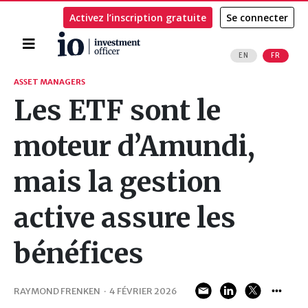
Activez l’inscription gratuite
Se connecter
Accueil
EN
FR
Rechercher
ASSET MANAGERS
Les ETF sont le
moteur d’Amundi,
mais la gestion
active assure les
bénéfices
RAYMOND FRENKEN
·
4 FÉVRIER 2026