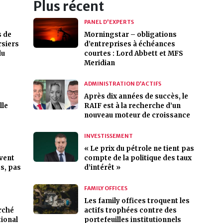
Plus récent
PANEL D'EXPERTS
s de
Morningstar – obligations
rsiers
d’entreprises à échéances
du
courtes : Lord Abbett et MFS
Meridian
ADMINISTRATION D’ACTIFS
Après dix années de succès, le
lle
RAIF est à la recherche d’un
nouveau moteur de croissance
INVESTISSEMENT
« Le prix du pétrole ne tient pas
ivent
compte de la politique des taux
s, pas
d’intérêt »
FAMILY OFFICES
Les family offices troquent les
rché
actifs trophées contre des
tional
portefeuilles institutionnels