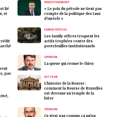
INVESTISSEMENT
st lié
« Le prix du pétrole ne tient pas
s, et
compte de la politique des taux
d’intérêt »
FAMILY OFFICES
Les family offices troquent les
crédit
actifs trophées contre des
marché
portefeuilles institutionnels
OPINION
La queue qui remue le chien
ivent
s, pas
SECTEUR
L’histoire de la Bourse :
comment la Bourse de Bruxelles
est devenue un temple de la
privé,
bière
OPINION
Ce n’est pas comme ça qu’on