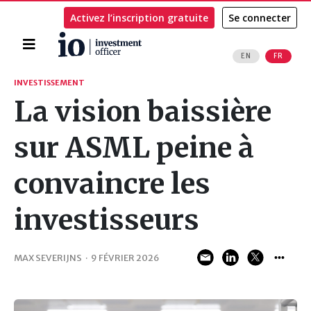
Activez l’inscription gratuite
Se connecter
Accueil
EN
FR
Rechercher
INVESTISSEMENT
La vision baissière
sur ASML peine à
convaincre les
investisseurs
MAX SEVERIJNS
·
9 FÉVRIER 2026