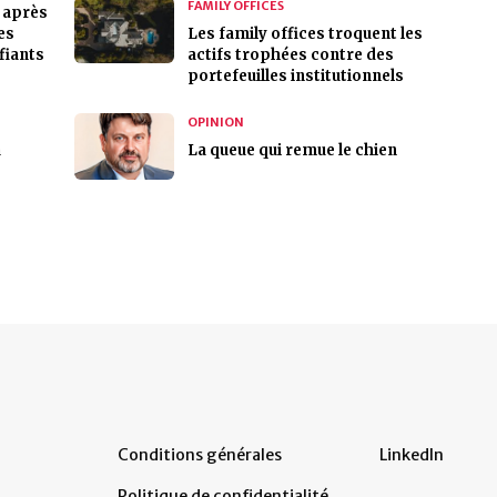
FAMILY OFFICES
s après
es
Les family offices troquent les
fiants
actifs trophées contre des
portefeuilles institutionnels
OPINION
a
La queue qui remue le chien
Conditions générales
LinkedIn
Politique de confidentialité