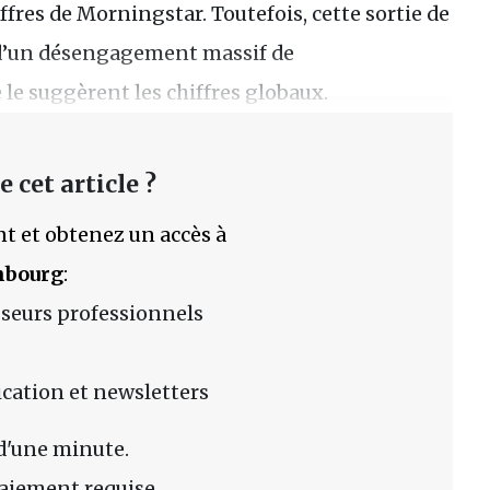
iffres de Morningstar. Toutefois, cette sortie de
 d’un désengagement massif de
 le suggèrent les chiffres globaux.
 cet article ?
t et obtenez un accès à
mbourg
:
sseurs professionnels
lication et newsletters
d'une minute.
aiement requise