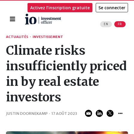
Activez l’inscription gratuite
Se connecter
Accueil
EN
FR
Rechercher
ACTUALITÉS
·
INVESTISSEMENT
Climate risks
insufficiently priced
in by real estate
investors
JUSTIN DOORNEKAMP
·
17 AOÛT 2023