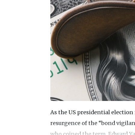
As the US presidential election
resurgence of the “bond vigila
who coined the term, Edward Ya