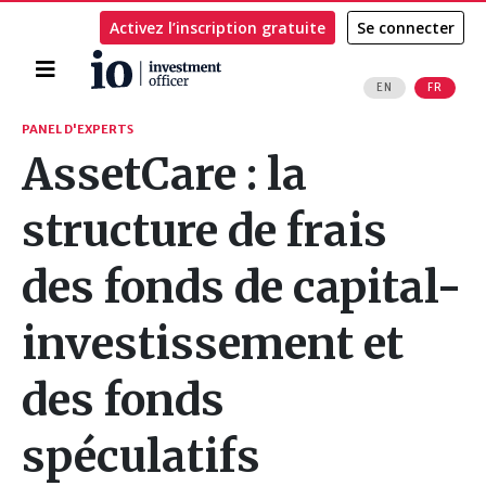
Activez l’inscription gratuite
Se connecter
Accueil
EN
FR
Rechercher
PANEL D'EXPERTS
AssetCare : la
structure de frais
des fonds de capital-
investissement et
des fonds
spéculatifs