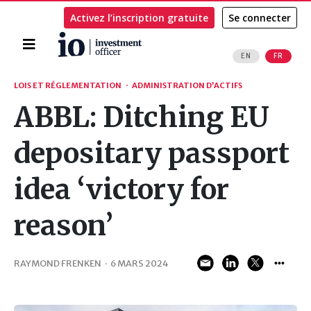
Activez l’inscription gratuite
Se connecter
Accueil
EN
FR
Rechercher
LOIS ET RÉGLEMENTATION
·
ADMINISTRATION D’ACTIFS
ABBL: Ditching EU
depositary passport
idea ‘victory for
reason’
RAYMOND FRENKEN
·
6 MARS 2024