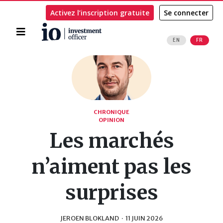
Activez l’inscription gratuite
Se connecter
Accueil
EN
FR
Rechercher
CHRONIQUE
OPINION
Les marchés
n’aiment pas les
surprises
JEROEN BLOKLAND
·
11 JUIN 2026