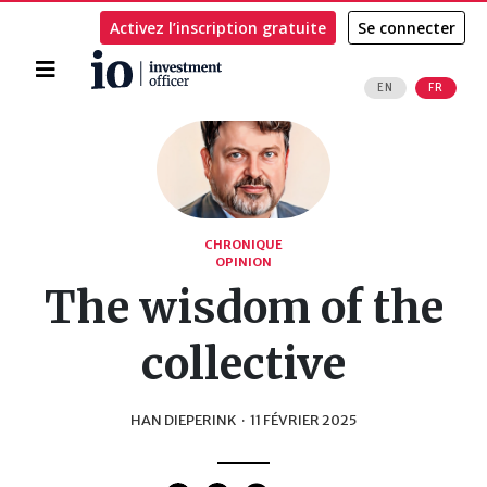
Activez l’inscription gratuite
Se connecter
Accueil
EN
FR
Rechercher
CHRONIQUE
OPINION
The wisdom of the
collective
HAN DIEPERINK
·
11 FÉVRIER 2025