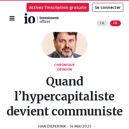
Activez l’inscription gratuite
Se connecter
Accueil
EN
FR
Rechercher
CHRONIQUE
OPINION
Quand
l’hypercapitaliste
devient communiste
HAN DIEPERINK
·
14 MAI 2025