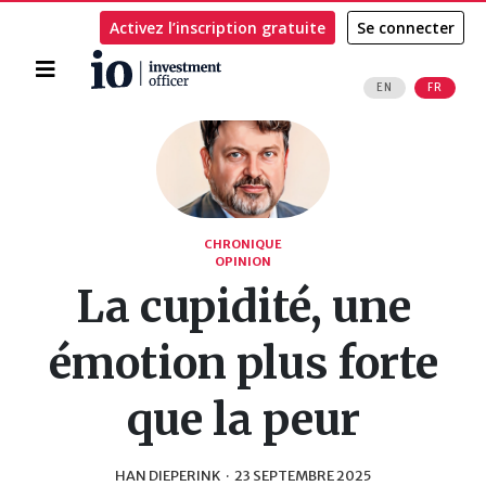
Activez l’inscription gratuite
Se connecter
Accueil
EN
FR
Rechercher
CHRONIQUE
OPINION
La cupidité, une
émotion plus forte
que la peur
HAN DIEPERINK
·
23 SEPTEMBRE 2025