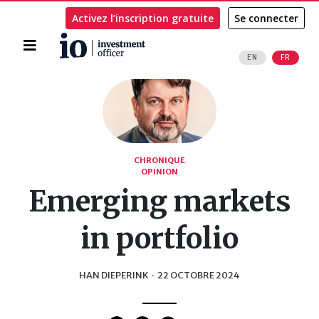
Activez l’inscription gratuite
Se connecter
Accueil
EN
FR
Rechercher
CHRONIQUE
OPINION
Emerging markets
in portfolio
HAN DIEPERINK
·
22 OCTOBRE 2024