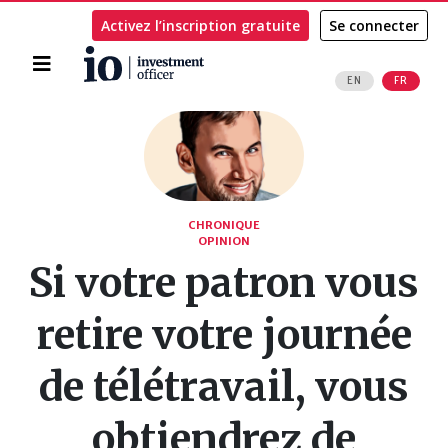
Activez l’inscription gratuite
Se connecter
Accueil
EN
FR
Rechercher
CHRONIQUE
OPINION
Si votre patron vous
retire votre journée
de télétravail, vous
obtiendrez de