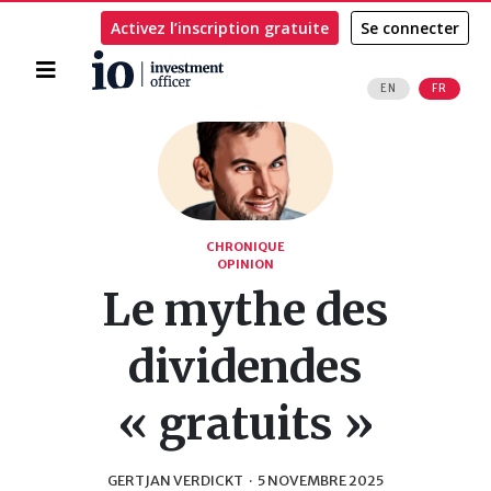
Activez l’inscription gratuite
Se connecter
Accueil
EN
FR
Rechercher
CHRONIQUE
OPINION
Le mythe des
dividendes
« gratuits »
GERTJAN VERDICKT
·
5 NOVEMBRE 2025