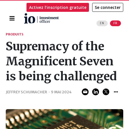
Activez l’inscription gratuite
Se connecter
Accueil
EN
FR
Rechercher
PRODUITS
Supremacy of the
Magnificent Seven
is being challenged
JEFFREY SCHUMACHER
·
9 MAI 2024