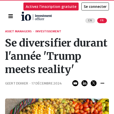
Activez l’inscription gratuite
Se connecter
Accueil
EN
FR
Rechercher
ASSET MANAGERS
·
INVESTISSEMENT
Se diversifier durant
l'année 'Trump
meets reality'
GEERT DEKKER
·
17 DÉCEMBRE 2024