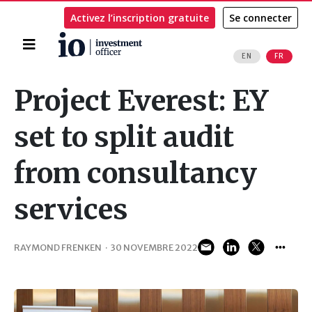
Activez l’inscription gratuite
Se connecter
Accueil
EN
FR
Rechercher
Project Everest: EY
set to split audit
from consultancy
services
RAYMOND FRENKEN
·
30 NOVEMBRE 2022