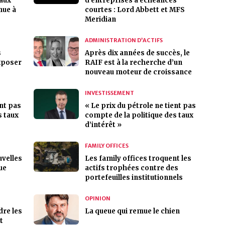
taux
d’entreprises à échéances
nue à
courtes : Lord Abbett et MFS
Meridian
ADMINISTRATION D’ACTIFS
s
Après dix années de succès, le
exposer
RAIF est à la recherche d’un
nouveau moteur de croissance
INVESTISSEMENT
ent pas
« Le prix du pétrole ne tient pas
s taux
compte de la politique des taux
d’intérêt »
FAMILY OFFICES
uvelles
Les family offices troquent les
ue
actifs trophées contre des
portefeuilles institutionnels
OPINION
dre les
La queue qui remue le chien
t