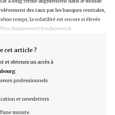
État à long terme augmentent dans le monde
 relèvement des taux par les banques centrales,
me temps, la volatilité est encore si élevée
r d’un changement fondamental.
 cet article ?
t et obtenez un accès à
mbourg
:
sseurs professionnels
lication et newsletters
d'une minute.