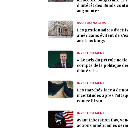
un accord budgétaire, le 
d’intérêt des Bunds conti
augmenter
ASSET MANAGERS
Les gestionnaires d’actif
américains évitent de s’
aux taux longs
INVESTISSEMENT
« Le prix du pétrole ne ti
compte de la politique de
d’intérêt »
INVESTISSEMENT
Les marchés face à de no
incertitudes après l’attaq
contre l’Iran
INVESTISSEMENT
Avant Liberation Day, ven
actions américaines serai