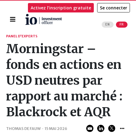
Activez l’inscription gratuite
Se connecter
Accueil
EN
FR
Rechercher
PANEL D'EXPERTS
Morningstar –
fonds en actions en
USD neutres par
rapport au marché :
Blackrock et AQR
THOMAS DE FAUW
·
15 MAI 2026