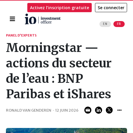
Activez l’inscription gratuite
Se connecter
Accueil
EN
FR
Rechercher
PANEL D'EXPERTS
Morningstar —
actions du secteur
de l’eau : BNP
Paribas et iShares
RONALD VAN GENDEREN
·
12 JUIN 2026