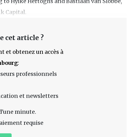
 to Hylke Hertoghs and Bastiaan van Slobbe,
k Capital.
 cet article ?
t et obtenez un accès à
mbourg
:
sseurs professionnels
lication et newsletters
d'une minute.
aiement requise