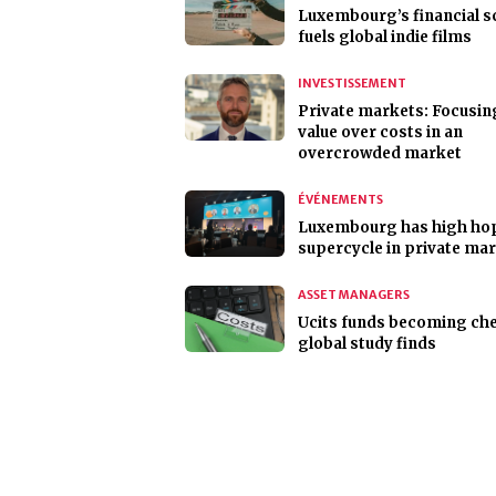
Luxembourg’s financial s
fuels global indie films
INVESTISSEMENT
Private markets: Focusin
value over costs in an
overcrowded market
ÉVÉNEMENTS
Luxembourg has high hop
supercycle in private ma
ASSET MANAGERS
Ucits funds becoming ch
global study finds