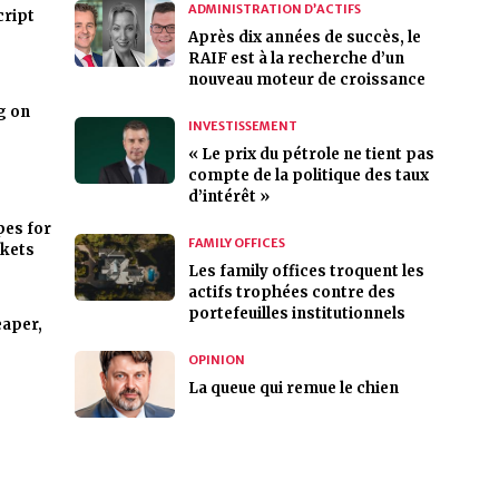
ADMINISTRATION D’ACTIFS
cript
Après dix années de succès, le
RAIF est à la recherche d’un
nouveau moteur de croissance
g on
INVESTISSEMENT
« Le prix du pétrole ne tient pas
compte de la politique des taux
d’intérêt »
es for
FAMILY OFFICES
rkets
Les family offices troquent les
actifs trophées contre des
portefeuilles institutionnels
eaper,
OPINION
La queue qui remue le chien