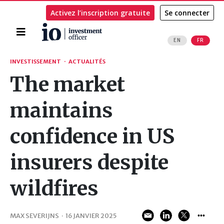
Activez l’inscription gratuite
Se connecter
Accueil
EN
FR
Rechercher
INVESTISSEMENT
·
ACTUALITÉS
The market
maintains
confidence in US
insurers despite
wildfires
MAX SEVERIJNS
·
16 JANVIER 2025