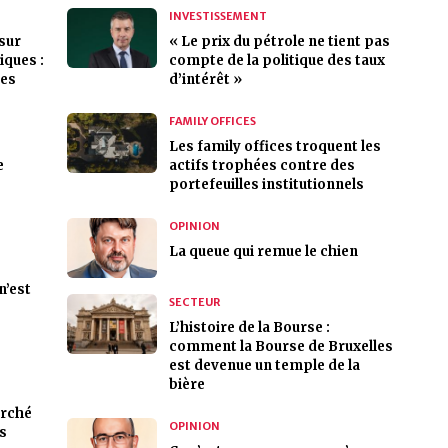
INVESTISSEMENT
 sur
« Le prix du pétrole ne tient pas
ques :
compte de la politique des taux
des
d’intérêt »
FAMILY OFFICES
Les family offices troquent les
e
actifs trophées contre des
portefeuilles institutionnels
OPINION
La queue qui remue le chien
n’est
SECTEUR
L’histoire de la Bourse :
comment la Bourse de Bruxelles
est devenue un temple de la
bière
arché
OPINION
s