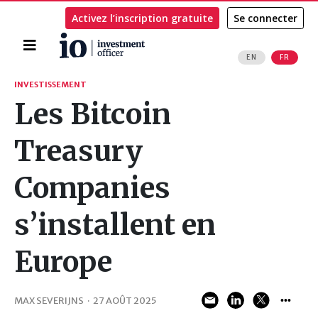
Activez l’inscription gratuite
Se connecter
Accueil
EN
FR
Rechercher
INVESTISSEMENT
Les Bitcoin
Treasury
Companies
s’installent en
Europe
MAX SEVERIJNS
·
27 AOÛT 2025