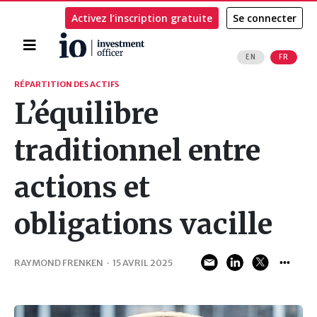
Activez l’inscription gratuite
Se connecter
Accueil
EN
FR
Rechercher
RÉPARTITION DES ACTIFS
L’équilibre
traditionnel entre
actions et
obligations vacille
RAYMOND FRENKEN
·
15 AVRIL 2025