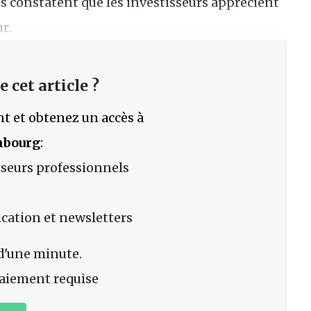
es constatent que les investisseurs apprécient
r.
 cet article ?
t et obtenez un accès à
mbourg
:
sseurs professionnels
lication et newsletters
d'une minute.
aiement requise