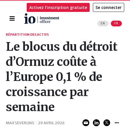
Activez l’inscription gratuite
Se connecter
Accueil
EN
FR
Rechercher
RÉPARTITION DES ACTIFS
Le blocus du détroit
d’Ormuz coûte à
l’Europe 0,1 % de
croissance par
semaine
MAX SEVERIJNS
·
29 AVRIL 2026